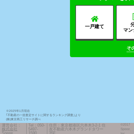
一戸建て
マン
そ
※2025年1月現在
｢不動産の一括査定サイトに関するランキング調査｣より
(株)東京商工リサーチ調べ
©2017
運営会社：
Tel：050-
住所：東京都港区六本木3-2-1 住
株式会社
5497-
友不動産六本木グランドタワー
Speee
Speee
1590
35F
Inc.